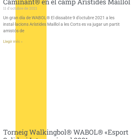
Caminant® en el camp Arístides Maillol
11 d'octubre de 2021
Un gran día de WABOL® El dissabte 9 d’octubre 2021 a les
instal·lacions Arístides Maillol a les Corts es va jugar un partit
amistós de
Llegir més »
Torneig Walkingbol® WABOL® «Esport