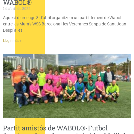
WABOL®
1 d'abril de 2022
Aquest diumenge 3 d’abril organitzem un partit femení de Wabol
entre les Mum’s WSS Barcelona i les Veteranes Sanpa de Sant Joan
Despí a les
Llegir més »
Partit amistós de WABOL®-Futbol