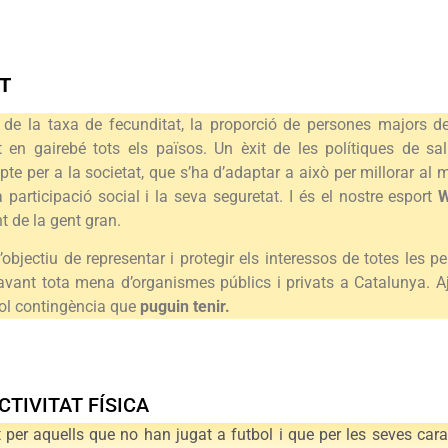
UT
 de la taxa de fecunditat, la proporció de persones majors d
n gairebé tots els països. Un èxit de les polítiques de salu
 per a la societat, que s’ha d’adaptar a això per millorar al m
participació social i la seva seguretat. I és el nostre esport
t de la gent gran.
jectiu de representar i protegir els interessos de totes les pe
davant tota mena d’organismes públics i privats a Catalunya. A
vol contingència que
puguin tenir.
CTIVITAT FÍSICA
tot per aquells que no han jugat a futbol i que per les seves car