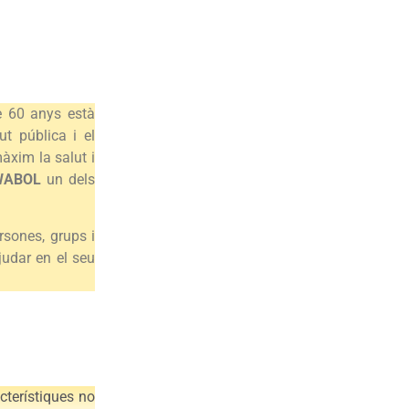
e 60 anys està
t pública i el
àxim la salut i
WABOL
un dels
rsones, grups i
judar en el seu
acterístiques no