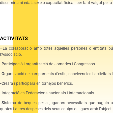
discrimina ni edat, sexe o capacitat física i per tant valgut per 
ACTIVITATS
–L
a col·laboració amb totes aquelles persones o entitats púb
l’Associació.
-P
articipació i organització de Jornades i Congressos.
-O
rganització de campaments d’estiu, convivències i activitats 
-C
rearà i participarà en tornejos benèfics.
-I
ntegració en Federacions nacionals i internacionals.
-S
istema de beques per a jugadors necessitats que puguin ac
quotes i altres despeses dels seus equips o lligues amb l’object