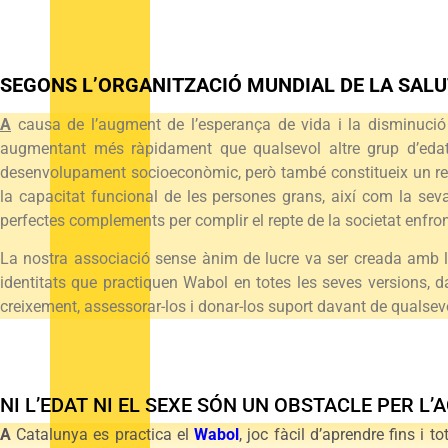
SEGONS L’ORGANITZACIÓ MUNDIAL DE LA SAL
A
causa de l’augment de l’esperança de vida i la disminució
augmentant més ràpidament que qualsevol altre grup d’edat e
desenvolupament socioeconòmic, però també constitueix un repte
la capacitat funcional de les persones grans, així com la seva 
perfectes complements per complir el repte de la societat enfron
La nostra associació sense ànim de lucre va ser creada amb l’ob
identitats que practiquen Wabol en totes les seves versions, 
creixement, assessorar-los i donar-los suport davant de qualse
NI L’EDAT NI EL SEXE SÓN UN OBSTACLE PER L’A
A
Catalunya es practica el
Wa
bol
, joc fàcil d’aprendre fins i 